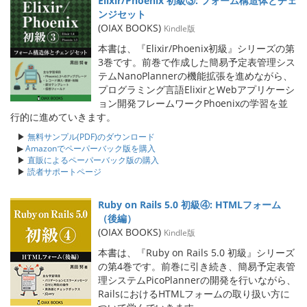
Elixir/Phoenix 初級③: フォーム構造体とチェ
ンジセット
(OIAX BOOKS)
Kindle版
本書は、『Elixir/Phoenix初級』シリーズの第
3巻です。前巻で作成した簡易予定表管理シス
テムNanoPlannerの機能拡張を進めながら、
プログラミング言語ElixirとWebアプリケーシ
ョン開発フレームワークPhoenixの学習を並
行的に進めていきます。
▶
無料サンプル(PDF)のダウンロード
▶
Amazonでペーパーバック版を購入
▶
直販によるペーパーバック版の購入
▶
読者サポートページ
Ruby on Rails 5.0 初級④: HTMLフォーム
（後編）
(OIAX BOOKS)
Kindle版
本書は、『Ruby on Rails 5.0 初級』シリーズ
の第4巻です。前巻に引き続き、簡易予定表管
理システムPicoPlannerの開発を行いながら、
RailsにおけるHTMLフォームの取り扱い方に