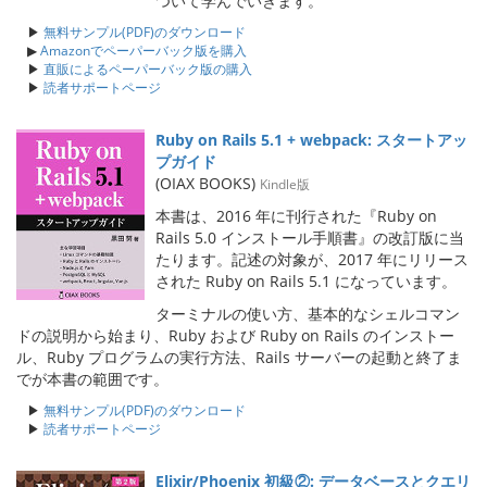
ついて学んでいきます。
▶
無料サンプル(PDF)のダウンロード
▶
Amazonでペーパーバック版を購入
▶
直販によるペーパーバック版の購入
▶
読者サポートページ
Ruby on Rails 5.1 + webpack: スタートアッ
プガイド
(OIAX BOOKS)
Kindle版
本書は、2016 年に刊行された『Ruby on
Rails 5.0 インストール手順書』の改訂版に当
たります。記述の対象が、2017 年にリリース
された Ruby on Rails 5.1 になっています。
ターミナルの使い方、基本的なシェルコマン
ドの説明から始まり、Ruby および Ruby on Rails のインストー
ル、Ruby プログラムの実行方法、Rails サーバーの起動と終了ま
でが本書の範囲です。
▶
無料サンプル(PDF)のダウンロード
▶
読者サポートページ
Elixir/Phoenix 初級②: データベースとクエリ