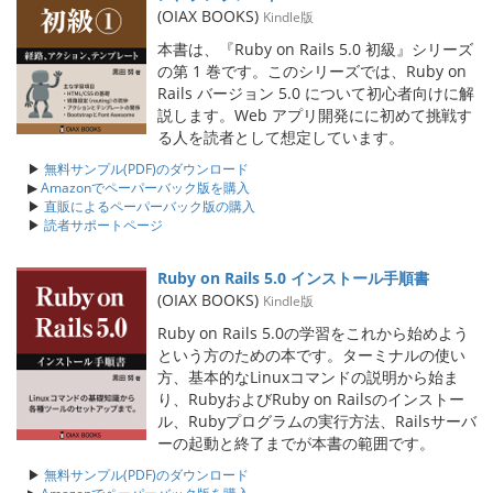
(OIAX BOOKS)
Kindle版
本書は、『Ruby on Rails 5.0 初級』シリーズ
の第 1 巻です。このシリーズでは、Ruby on
Rails バージョン 5.0 について初心者向けに解
説します。Web アプリ開発にに初めて挑戦す
る人を読者として想定しています。
▶
無料サンプル(PDF)のダウンロード
▶
Amazonでペーパーバック版を購入
▶
直販によるペーパーバック版の購入
▶
読者サポートページ
Ruby on Rails 5.0 インストール手順書
(OIAX BOOKS)
Kindle版
Ruby on Rails 5.0の学習をこれから始めよう
という方のための本です。ターミナルの使い
方、基本的なLinuxコマンドの説明から始ま
り、RubyおよびRuby on Railsのインストー
ル、Rubyプログラムの実行方法、Railsサーバ
ーの起動と終了までが本書の範囲です。
▶
無料サンプル(PDF)のダウンロード