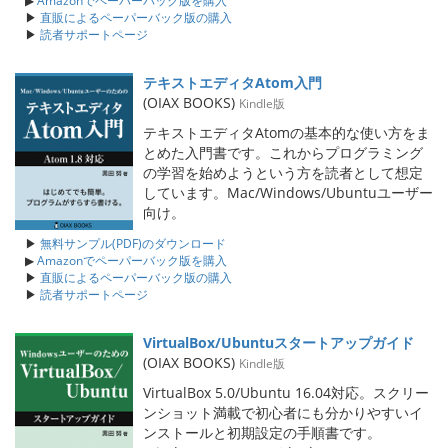
▶
Amazonでペーパーバック版を購入
▶
直販によるペーパーバック版の購入
▶
読者サポートページ
テキストエディタAtom入門
(OIAX BOOKS)
Kindle版
テキストエディタAtomの基本的な使い方をま
とめた入門書です。これからプログラミング
の学習を始めようという方を読者として想定
しています。Mac/Windows/Ubuntuユーザー
向け。
▶
無料サンプル(PDF)のダウンロード
▶
Amazonでペーパーバック版を購入
▶
直販によるペーパーバック版の購入
▶
読者サポートページ
VirtualBox/Ubuntuスタートアップガイド
(OIAX BOOKS)
Kindle版
VirtualBox 5.0/Ubuntu 16.04対応。スクリー
ンショット満載で初心者にも分かりやすいイ
ンストールと初期設定の手順書です。