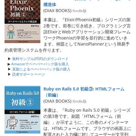
構造体
(OIAX BOOKS)
Kindle版
本書は、『Elixir/Phoenix初級』シリーズの第
2巻です。前巻に引き続き、プログラミング言
語ElixirとWebアプリケーション開発フレーム
ワークPhoenixの学習を並行的に進めていき
ます。例題としてNanoPlannerという簡易予
約表管理システムを作ります。
▶
無料サンプル(PDF)のダウンロード
▶
Amazonでペーパーバック版を購入
▶
直販によるペーパーバック版の購入
▶
読者サポートページ
Ruby on Rails 5.0 初級③: HTMLフォーム
（前編）
(OIAX BOOKS)
Kindle版
本書は、『Ruby on Rails 5.0 初級』シリーズ
の第3巻です。副題「HTMLフォーム（前
編）」が示すように、この巻のメインテーマ
は、HTMLフォームです。ブラウザの画面上に
配置された入力欄に対してユーザーが文字列