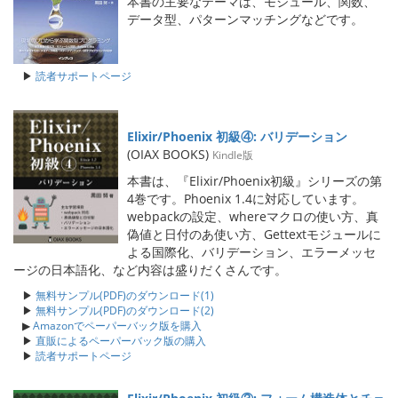
本書の主要なテーマは、モジュール、関数、
データ型、パターンマッチングなどです。
▶
読者サポートページ
Elixir/Phoenix 初級④: バリデーション
(OIAX BOOKS)
Kindle版
本書は、『Elixir/Phoenix初級』シリーズの第
4巻です。Phoenix 1.4に対応しています。
webpackの設定、whereマクロの使い方、真
偽値と日付のあ使い方、Gettextモジュールに
よる国際化、バリデーション、エラーメッセ
ージの日本語化、など内容は盛りだくさんです。
▶
無料サンプル(PDF)のダウンロード(1)
▶
無料サンプル(PDF)のダウンロード(2)
▶
Amazonでペーパーバック版を購入
▶
直販によるペーパーバック版の購入
▶
読者サポートページ